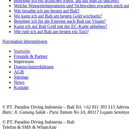
Benötige ich ein ärztliches Attest, um auf Bali zu tauchen?
Welche Wassertemperaturen und Sichtweiten erwarten mich auf
Wie bezahle ich am besten auf Bali?
Wo kann ich auf Bali am besten Geld wechseln?
Benötige ich für die Einreise nach Bali ein Visum?
Kann ich auf Bali Geld mit der EC-Karte abheben?
Wie rufe ich auf Bali am besten ein Taxi?
Navigation überspringen
Startseite
Freunde & Partner
Impressum
Datenschutzerklärung
AGB
Sitemap
News
Kontakt
© PT. Paradise Diving Indonesia – Bali
Tel. +62 811 393 515
Adress
Büro: Jl. Gunung Salak - Pura Taman No 3A, 80117 Legian Seminya
© PT. Paradise Diving Indonesia – Bali
Telefon & SMS & WhatsApp