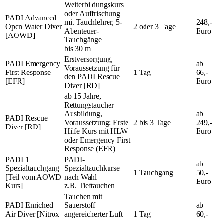
Weiterbildungskurs
oder Auffrischung
PADI Advanced
mit Tauchlehrer, 5-
248,-
Open Water Diver
2 oder 3 Tage
Abenteuer-
Euro
[AOWD]
Tauchgänge
bis 30 m
Erstversorgung,
PADI Emergency
ab
Voraussetzung für
First Response
1 Tag
66,-
den PADI Rescue
[EFR]
Euro
Diver [RD]
ab 15 Jahre,
Rettungstaucher
Ausbildung,
ab
PADI Rescue
Voraussetzung: Erste
2 bis 3 Tage
249,-
Diver [RD]
Hilfe Kurs mit HLW
Euro
oder Emergency First
Response (EFR)
PADI 1
PADI-
ab
Spezialtauchgang
Spezialtauchkurse
1 Tauchgang
50,-
[Teil vom AOWD
nach Wahl
Euro
Kurs]
z.B. Tieftauchen
Tauchen mit
PADI Enriched
Sauerstoff
ab
Air Diver [Nitrox
angereicherter Luft
1 Tag
60,-