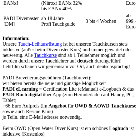
EANx]
(Nitrox) EANx 32%
Euro
bis EANx 40%
ab
PADI Divemaster
ab 18 Jahre
3 bis 4 Wochen
999,-
[DM]
Profi Tauchguide
Euro
Information:
Unsere
Tauch-Leihausrüstung
ist bei unseren Tauchkursen stets
inklusive (außer beim Divemaster Kurs) und immer gewartet oder
neuwertig. Alle
Tauchkurse
sind ab 1 Teilnehmer möglich und
werden durch unsere Tauchlehrer auf
deutsch
durchgeführt!
Lehrfilm schauen wir gemeinsam vor Ort, auch deutschsprachig!
PADI Brevetierungsgebühren (Tauchbrevet):
wir bieten bereits die neue und günstige Möglichkeit
PADI eLearning
= Certification Lite (eManual) e-Logbuch & das
PADI Buch digital
über App (zum Herunterladen auf Handy, PC,
Tablet)
+66 Euro Aufpreis (im
Angebot
für
OWD & AOWD Tauchkurse
sowie auch Rescue Kurs)
je Teiln. eine E-Mail adresse notwendig.
Beim OWD (Open Water Diver Kurs) ist ein schönes
Logbuch
ist
inklusive (Kostenlos).