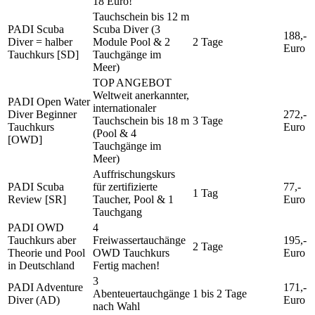
18 Euro!
Tauchschein bis 12 m
PADI Scuba
Scuba Diver (3
188,-
Diver = halber
Module Pool & 2
2 Tage
Euro
Tauchkurs [SD]
Tauchgänge im
Meer)
TOP ANGEBOT
Weltweit anerkannter,
PADI Open Water
internationaler
Diver Beginner
272,-
Tauchschein bis 18 m
3 Tage
Tauchkurs
Euro
(Pool & 4
[OWD]
Tauchgänge im
Meer)
Auffrischungskurs
PADI Scuba
für zertifizierte
77,-
1 Tag
Review [SR]
Taucher, Pool & 1
Euro
Tauchgang
PADI OWD
4
Tauchkurs aber
Freiwassertauchänge
195,-
2 Tage
Theorie und Pool
OWD Tauchkurs
Euro
in Deutschland
Fertig machen!
3
PADI Adventure
171,-
Abenteuertauchgänge
1 bis 2 Tage
Diver (AD)
Euro
nach Wahl