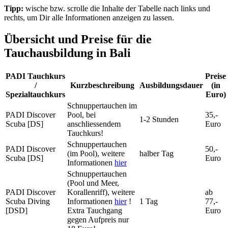
Tipp:
wische bzw. scrolle die Inhalte der Tabelle nach links und
rechts, um Dir alle Informationen anzeigen zu lassen.
Übersicht und Preise für die
Tauchausbildung in Bali
PADI Tauchkurs
Preise
/
Kurzbeschreibung
Ausbildungsdauer
(in
Spezialtauchkurs
Euro)
Schnuppertauchen im
PADI Discover
Pool, bei
35,-
1-2 Stunden
Scuba [DS]
anschliessendem
Euro
Tauchkurs!
Schnuppertauchen
PADI Discover
50,-
(im Pool), weitere
halber Tag
Scuba [DS]
Euro
Informationen
hier
Schnuppertauchen
(Pool und Meer,
PADI Discover
Korallenriff), weitere
ab
Scuba Diving
Informationen
hier
!
1 Tag
77,-
[DSD]
Extra Tauchgang
Euro
gegen Aufpreis nur