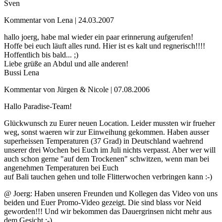
Sven
Kommentar von Lena |
24.03.2007
hallo joerg, habe mal wieder ein paar erinnerung aufgerufen!
Hoffe bei euch läuft alles rund. Hier ist es kalt und regnerisch!!!!
Hoffentlich bis bald... ;)
Liebe grüße an Abdul und alle anderen!
Bussi Lena
Kommentar von Jürgen & Nicole |
07.08.2006
Hallo Paradise-Team!
Glückwunsch zu Eurer neuen Location. Leider mussten wir frueher
weg, sonst waeren wir zur Einweihung gekommen. Haben ausser
superheissen Temperaturen (37 Grad) in Deutschland waehrend
unserer drei Wochen bei Euch im Juli nichts verpasst. Aber wer will
auch schon gerne "auf dem Trockenen" schwitzen, wenn man bei
angenehmen Temperaturen bei Euch
auf Bali tauchen gehen und tolle Flitterwochen verbringen kann :-)
@ Joerg: Haben unseren Freunden und Kollegen das Video von uns
beiden und Euer Promo-Video gezeigt. Die sind blass vor Neid
geworden!!! Und wir bekommen das Dauergrinsen nicht mehr aus
dem Gesicht ;-)