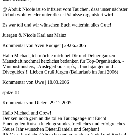
@ Abdul: Nicole ist so infiziert vom Tauchen, dass unser nächster
Urlaub wohl wieder unter dieser Prämisse organisiert wird.
Es war toll und wir wünschen Euch weiterhin alles Gute!
Juergen & Nicole Karl aus Mainz
Kommentar von Sven Rüdiger |
29.06.2006
Hallo Michael, ich möchte mich bei Dir und Deiner ganzen
Manschaft nochmal herzlichst bedanken für Top-Organisation, -
Minibustransfers, -Auslegerbootstrip´s, -Tauchgängen und -
Diveguides!!! Lieben Gruß Jürgen (Baliurlaub im Juni 2006)
Kommentar von Uwe |
18.03.2006
spitze !!!
Kommentar von Dieter |
29.12.2005
Hallo Michael und Crew!
Denken noch gern an die tollen Tauchgänge mit Euch!
Einen guten Rutsch in ein gesundes,friedliches und erfolgreiches
Neues Jahr wünschen Dieter,Daniela und Stephan!
P.S.Ganz herzliche Grüsse besonders auch an Abdul und Ruslan!