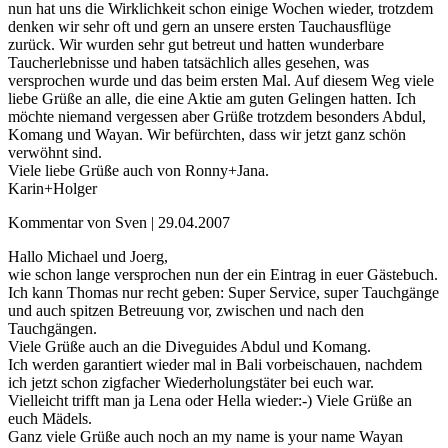
nun hat uns die Wirklichkeit schon einige Wochen wieder, trotzdem
denken wir sehr oft und gern an unsere ersten Tauchausflüge
zurück. Wir wurden sehr gut betreut und hatten wunderbare
Taucherlebnisse und haben tatsächlich alles gesehen, was
versprochen wurde und das beim ersten Mal. Auf diesem Weg viele
liebe Grüße an alle, die eine Aktie am guten Gelingen hatten. Ich
möchte niemand vergessen aber Grüße trotzdem besonders Abdul,
Komang und Wayan. Wir befürchten, dass wir jetzt ganz schön
verwöhnt sind.
Viele liebe Grüße auch von Ronny+Jana.
Karin+Holger
Kommentar von Sven |
29.04.2007
Hallo Michael und Joerg,
wie schon lange versprochen nun der ein Eintrag in euer Gästebuch.
Ich kann Thomas nur recht geben: Super Service, super Tauchgänge
und auch spitzen Betreuung vor, zwischen und nach den
Tauchgängen.
Viele Grüße auch an die Diveguides Abdul und Komang.
Ich werden garantiert wieder mal in Bali vorbeischauen, nachdem
ich jetzt schon zigfacher Wiederholungstäter bei euch war.
Vielleicht trifft man ja Lena oder Hella wieder:-) Viele Grüße an
euch Mädels.
Ganz viele Grüße auch noch an my name is your name Wayan