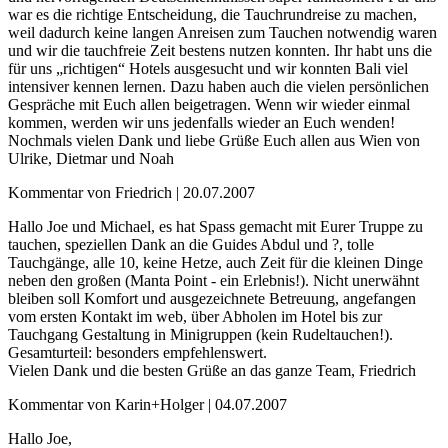
war es die richtige Entscheidung, die Tauchrundreise zu machen,
weil dadurch keine langen Anreisen zum Tauchen notwendig waren
und wir die tauchfreie Zeit bestens nutzen konnten. Ihr habt uns die
für uns „richtigen“ Hotels ausgesucht und wir konnten Bali viel
intensiver kennen lernen. Dazu haben auch die vielen persönlichen
Gespräche mit Euch allen beigetragen. Wenn wir wieder einmal
kommen, werden wir uns jedenfalls wieder an Euch wenden!
Nochmals vielen Dank und liebe Grüße Euch allen aus Wien von
Ulrike, Dietmar und Noah
Kommentar von Friedrich |
20.07.2007
Hallo Joe und Michael, es hat Spass gemacht mit Eurer Truppe zu
tauchen, speziellen Dank an die Guides Abdul und ?, tolle
Tauchgänge, alle 10, keine Hetze, auch Zeit für die kleinen Dinge
neben den großen (Manta Point - ein Erlebnis!). Nicht unerwähnt
bleiben soll Komfort und ausgezeichnete Betreuung, angefangen
vom ersten Kontakt im web, über Abholen im Hotel bis zur
Tauchgang Gestaltung in Minigruppen (kein Rudeltauchen!).
Gesamturteil: besonders empfehlenswert.
Vielen Dank und die besten Grüße an das ganze Team, Friedrich
Kommentar von Karin+Holger |
04.07.2007
Hallo Joe,