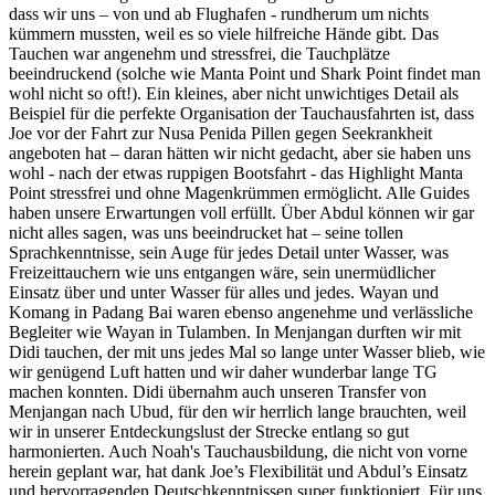
dass wir uns – von und ab Flughafen - rundherum um nichts
kümmern mussten, weil es so viele hilfreiche Hände gibt. Das
Tauchen war angenehm und stressfrei, die Tauchplätze
beeindruckend (solche wie Manta Point und Shark Point findet man
wohl nicht so oft!). Ein kleines, aber nicht unwichtiges Detail als
Beispiel für die perfekte Organisation der Tauchausfahrten ist, dass
Joe vor der Fahrt zur Nusa Penida Pillen gegen Seekrankheit
angeboten hat – daran hätten wir nicht gedacht, aber sie haben uns
wohl - nach der etwas ruppigen Bootsfahrt - das Highlight Manta
Point stressfrei und ohne Magenkrümmen ermöglicht. Alle Guides
haben unsere Erwartungen voll erfüllt. Über Abdul können wir gar
nicht alles sagen, was uns beeindrucket hat – seine tollen
Sprachkenntnisse, sein Auge für jedes Detail unter Wasser, was
Freizeittauchern wie uns entgangen wäre, sein unermüdlicher
Einsatz über und unter Wasser für alles und jedes. Wayan und
Komang in Padang Bai waren ebenso angenehme und verlässliche
Begleiter wie Wayan in Tulamben. In Menjangan durften wir mit
Didi tauchen, der mit uns jedes Mal so lange unter Wasser blieb, wie
wir genügend Luft hatten und wir daher wunderbar lange TG
machen konnten. Didi übernahm auch unseren Transfer von
Menjangan nach Ubud, für den wir herrlich lange brauchten, weil
wir in unserer Entdeckungslust der Strecke entlang so gut
harmonierten. Auch Noah's Tauchausbildung, die nicht von vorne
herein geplant war, hat dank Joe’s Flexibilität und Abdul’s Einsatz
und hervorragenden Deutschkenntnissen super funktioniert. Für uns