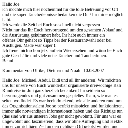
Hallo Joe,
ich möchte mich hier nocheinmal für die tolle Betreuung vor Ort
und die super Taucherlebnisse bedanken die Du / Ihr mir ermöglicht
habt.
Ich werde die Zeit bei Euch so schnell nicht vergessen.
Nicht nur das Ihr Euch hervorragend um den gesamten Ablauf und
die Ausrüstung gekümmert habt, Ihr habt auch immer ein
offenes Ohr gehabt so Tipps bei der Restaurantwahl oder bei
Ausflügen. Made war super !!
Ich freue mich schon jetzt auf ein Wiedersehen und wünsche Euch
gute Geschäfte und viele nette Taucher und Taucherinnen.
Benni
Kommentar von Ulrike, Dietmar und Noah |
10.08.2007
Hallo Joe, Michael, Abdul, Didi und all Ihr anderen! Wir möchten
uns für unsere von Euch wunderbar organisierte dreiwöchige Bali-
Rundreise im Juli ganz herzlich bedanken! Ihr seid ein so
hervorragendes und gut zusammen gespieltes Team, wie man es
selten wo findet. Es war beeindruckend, wie alle anderen rund um
das Organisationstalent Joe so perfekt mitspielen und funktionieren,
immer alle notwendigen Informationen haben und das Richtige tun
(das sind wir aus unseren Jobs gar nicht gewohnt). Für uns war es
ungewohnt und faszinierend, dass wir ohne Aufregung und Hektik
immer zur richtigen Zeit an den richtigen Ort gelotst wurden und