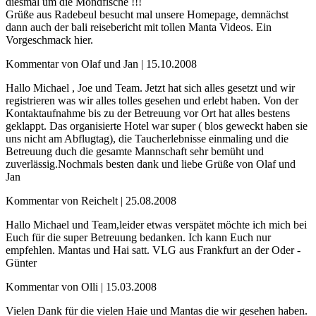
diesmal um die Mondfische !!!
Grüße aus Radebeul besucht mal unsere Homepage, demnächst
dann auch der bali reisebericht mit tollen Manta Videos. Ein
Vorgeschmack hier.
Kommentar von Olaf und Jan |
15.10.2008
Hallo Michael , Joe und Team. Jetzt hat sich alles gesetzt und wir
registrieren was wir alles tolles gesehen und erlebt haben. Von der
Kontaktaufnahme bis zu der Betreuung vor Ort hat alles bestens
geklappt. Das organisierte Hotel war super ( blos geweckt haben sie
uns nicht am Abflugtag), die Taucherlebnisse einmaling und die
Betreuung duch die gesamte Mannschaft sehr bemüht und
zuverlässig.Nochmals besten dank und liebe Grüße von Olaf und
Jan
Kommentar von Reichelt |
25.08.2008
Hallo Michael und Team,leider etwas verspätet möchte ich mich bei
Euch für die super Betreuung bedanken. Ich kann Euch nur
empfehlen. Mantas und Hai satt. VLG aus Frankfurt an der Oder -
Günter
Kommentar von Olli |
15.03.2008
Vielen Dank für die vielen Haie und Mantas die wir gesehen haben.