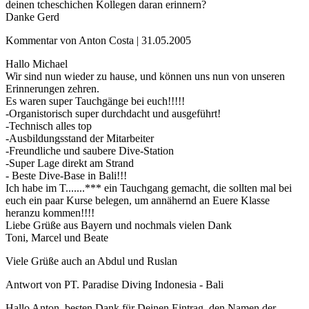
deinen tcheschichen Kollegen daran erinnern?
Danke Gerd
Kommentar von Anton Costa |
31.05.2005
Hallo Michael
Wir sind nun wieder zu hause, und können uns nun von unseren
Erinnerungen zehren.
Es waren super Tauchgänge bei euch!!!!!
-Organistorisch super durchdacht und ausgeführt!
-Technisch alles top
-Ausbildungsstand der Mitarbeiter
-Freundliche und saubere Dive-Station
-Super Lage direkt am Strand
- Beste Dive-Base in Bali!!!
Ich habe im T.......*** ein Tauchgang gemacht, die sollten mal bei
euch ein paar Kurse belegen, um annähernd an Euere Klasse
heranzu kommen!!!!
Liebe Grüße aus Bayern und nochmals vielen Dank
Toni, Marcel und Beate
Viele Grüße auch an Abdul und Ruslan
Antwort von PT. Paradise Diving Indonesia - Bali
Hallo Anton, besten Dank für Deinen Eintrag, den Namen der