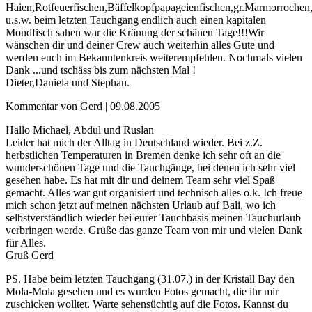
Haien,Rotfeuerfischen,Bäffelkopfpapageienfischen,gr.Marmorrochen
u.s.w. beim letzten Tauchgang endlich auch einen kapitalen
Mondfisch sahen war die Kränung der schänen Tage!!!Wir
wänschen dir und deiner Crew auch weiterhin alles Gute und
werden euch im Bekanntenkreis weiterempfehlen. Nochmals vielen
Dank ...und tschäss bis zum nächsten Mal !
Dieter,Daniela und Stephan.
Kommentar von Gerd |
09.08.2005
Hallo Michael, Abdul und Ruslan
Leider hat mich der Alltag in Deutschland wieder. Bei z.Z.
herbstlichen Temperaturen in Bremen denke ich sehr oft an die
wunderschönen Tage und die Tauchgänge, bei denen ich sehr viel
gesehen habe. Es hat mit dir und deinem Team sehr viel Spaß
gemacht. Alles war gut organisiert und technisch alles o.k. Ich freue
mich schon jetzt auf meinen nächsten Urlaub auf Bali, wo ich
selbstverständlich wieder bei eurer Tauchbasis meinen Tauchurlaub
verbringen werde. Grüße das ganze Team von mir und vielen Dank
für Alles.
Gruß Gerd
PS. Habe beim letzten Tauchgang (31.07.) in der Kristall Bay den
Mola-Mola gesehen und es wurden Fotos gemacht, die ihr mir
zuschicken wolltet. Warte sehensüchtig auf die Fotos. Kannst du